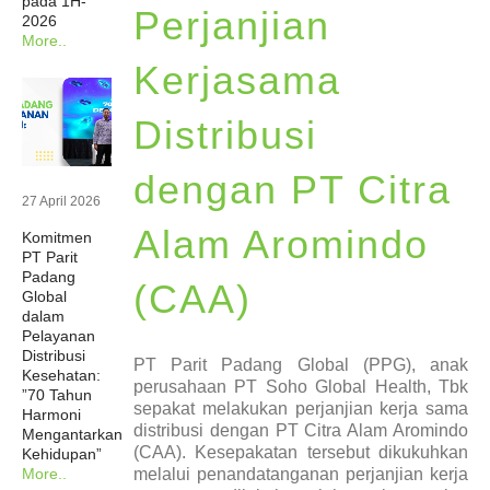
pada 1H-
Perjanjian
2026
Berita
More..
Kerjasama
Investor
Distribusi
Keberlanjutan
dengan PT Citra
27 April 2026
Hubungi Kami
Alam Aromindo
Komitmen
PT Parit
Padang
(CAA)
Profesional Kesehatan
Global
dalam
Pelayanan
Karir
Distribusi
PT Parit Padang Global (PPG), anak
Kesehatan:
perusahaan PT Soho Global Health, Tbk
”70 Tahun
sepakat melakukan perjanjian kerja sama
Harmoni
distribusi dengan PT Citra Alam Aromindo
Mengantarkan
(CAA). Kesepakatan tersebut dikukuhkan
Kehidupan”
melalui penandatanganan perjanjian kerja
More..