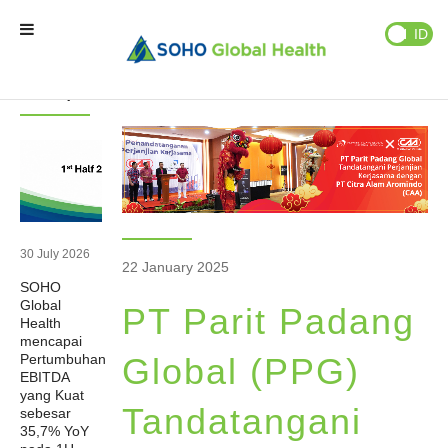
Berita
Publikasi
EN
ID
Berita
Berita
Terupdate
Beranda
Brand Kami
Partner Kami
30 July 2026
22 January 2025
SOHO
Bisnis Kami
Global
PT Parit Padang
Health
mencapai
Tentang Kami
Pertumbuhan
Global (PPG)
EBITDA
yang Kuat
Tandatangani
sebesar
Natural Wellness
35,7% YoY