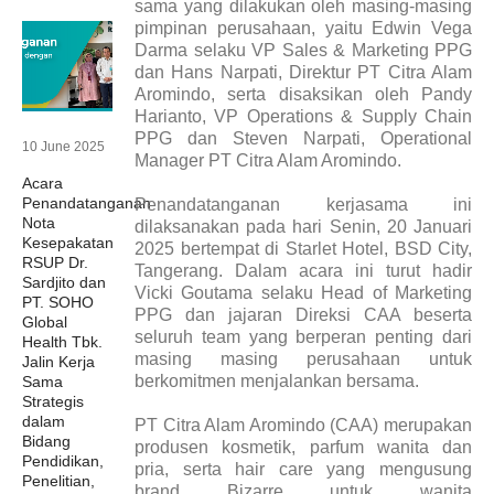
sama yang dilakukan oleh masing-masing
pimpinan perusahaan, yaitu Edwin Vega
Darma selaku VP Sales & Marketing PPG
dan Hans Narpati, Direktur PT Citra Alam
Aromindo, serta disaksikan oleh Pandy
Harianto, VP Operations & Supply Chain
PPG dan Steven Narpati, Operational
10 June 2025
Manager PT Citra Alam Aromindo.
Acara
Penandatanganan
Penandatanganan kerjasama ini
Nota
dilaksanakan pada hari Senin, 20 Januari
Kesepakatan
2025 bertempat di Starlet Hotel, BSD City,
RSUP Dr.
Tangerang. Dalam acara ini turut hadir
Sardjito dan
Vicki Goutama selaku Head of Marketing
PT. SOHO
PPG dan jajaran Direksi CAA beserta
Global
seluruh team yang berperan penting dari
Health Tbk.
masing masing perusahaan untuk
Jalin Kerja
berkomitmen menjalankan bersama.
Sama
Strategis
dalam
PT Citra Alam Aromindo (CAA) merupakan
Bidang
produsen kosmetik, parfum wanita dan
Pendidikan,
pria, serta hair care yang mengusung
Penelitian,
brand Bizarre untuk wanita