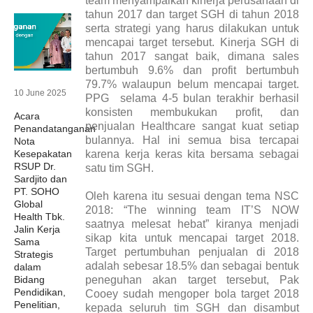
team menyampaikan kinerja perusahaan di
tahun 2017 dan target SGH di tahun 2018
serta strategi yang harus dilakukan untuk
mencapai target tersebut. Kinerja SGH di
tahun 2017 sangat baik, dimana sales
bertumbuh 9.6% dan profit bertumbuh
79.7% walaupun belum mencapai target.
10 June 2025
PPG selama 4-5 bulan terakhir berhasil
konsisten membukukan profit, dan
Acara
penjualan Healthcare sangat kuat setiap
Penandatanganan
bulannya. Hal ini semua bisa tercapai
Nota
Kesepakatan
karena kerja keras kita bersama sebagai
RSUP Dr.
satu tim SGH.
Sardjito dan
PT. SOHO
Oleh karena itu sesuai dengan tema NSC
Global
2018: “The winning team IT’S NOW
Health Tbk.
saatnya melesat hebat” kiranya menjadi
Jalin Kerja
sikap kita untuk mencapai target 2018.
Sama
Target pertumbuhan penjualan di 2018
Strategis
adalah sebesar 18.5% dan sebagai bentuk
dalam
Bidang
peneguhan akan target tersebut, Pak
Pendidikan,
Cooey sudah mengoper bola target 2018
Penelitian,
kepada seluruh tim SGH dan disambut