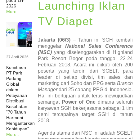
pada 1H-
Launching Iklan
2026
Berita
More..
TV Diapet
Investor
Jakarta (06/3)
– Tahun ini SGH kembali
Keberlanjutan
menggelar
National Sales Conference
(NSC)
yang diselenggarakan di Highland
27 April 2026
Park Resort Bogor pada tanggal 22-24
Hubungi Kami
Februari 2018. Acara ini diikuti oleh 200
Komitmen
peserta yang terdiri dari SGELT, para
PT Parit
leader di setiap divisi, tim sales dan
Padang
Profesional Kesehatan
marketing dari Soho dan PPG serta
Branch
Global
Manager
dari 25 cabang PPG di Indonesia.
dalam
Pelayanan
Hal ini bertujuan untuk terus mewujudkan
Karir
Distribusi
semangat
Power of One
dimana seluruh
Kesehatan:
karyawan SGH bekerjasama sebagai 1 tim
”70 Tahun
demi tercapainya target SGH di tahun
Harmoni
2018.
Mengantarkan
Kehidupan”
Agenda utama dari NSC ini adalah SGELT
More..