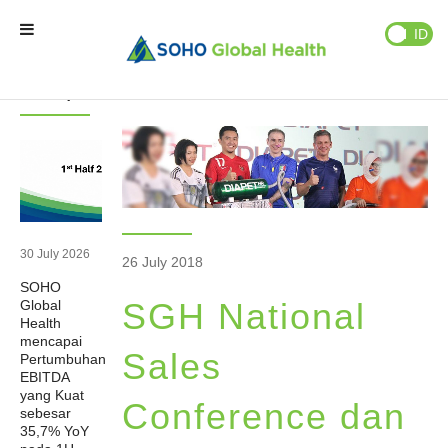
Berita
Publikasi
EN
ID
Berita
Berita
Terupdate
Beranda
Brand Kami
Partner Kami
30 July 2026
26 July 2018
SOHO
Bisnis Kami
SGH National
Global
Health
mencapai
Tentang Kami
Sales
Pertumbuhan
EBITDA
yang Kuat
Conference dan
sebesar
Natural Wellness
35,7% YoY