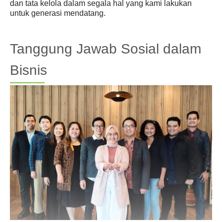
dan tata kelola dalam segala hal yang kami lakukan
Berita
untuk generasi mendatang.
Investor
Tanggung Jawab Sosial dalam
Keberlanjutan
Bisnis
Hubungi Kami
Profesional Kesehatan
Karir