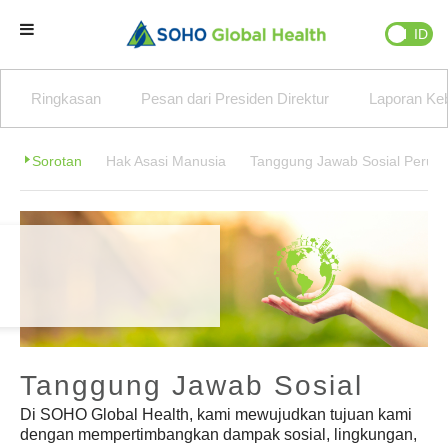
EN
ID
Beranda
Ringkasan
Pesan dari Presiden Direktur
Laporan Keb
Brand Kami
Sorotan
Hak Asasi Manusia
Tanggung Jawab Sosial Perus
Partner Kami
Bisnis Kami
Tentang Kami
Tanggung Jawab Sosial
Natural Wellness
Di SOHO Global Health, kami mewujudkan tujuan kami
dengan mempertimbangkan dampak sosial, lingkungan,