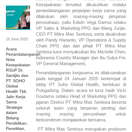
Kesepakatan tersebut dikukuhkan melalui
penandatanganan perjanjian kerja sama yang
dilakukan oleh masing-masing pimpinan
perusahaan, yaitu Edwin Vega Darma selaku
VP Sales & Marketing PPG dan Wang Junjie,
CEO PT Mitra Mas Sentosa, serta disaksikan
10 June 2025
oleh Pandy Harianto, VP Operations & Supply
Chain PPG dan dari pihak PT Mitra Mas
Acara
Sentosa turut menyaksikan Ibu Michelle Chen,
Penandatanganan
Indonesia Country Manager dan Ibu Sulya Fei,
Nota
VP General Management.
Kesepakatan
RSUP Dr.
Penandatanganan kerjasama ini dilaksanakan
Sardjito dan
pada tanggal 24 Januari 2025 bertempat di
PT. SOHO
lobby PT Soho Global Health, berlokasi di
Global
Pulogadung. Dalam acara ini turut hadir Vicki
Health Tbk.
Goutama selaku Head of Marketing PPG dan
Jalin Kerja
Sama
jajaran Direksi PT Mitra Mas Sentosa beserta
Strategis
seluruh team yang berperan penting dari
dalam
masing masing perusahaan untuk
Bidang
berkomitmen menjalankan bersama.
Pendidikan,
Penelitian,
PT Mitra Mas Sentosa merupakan produsen