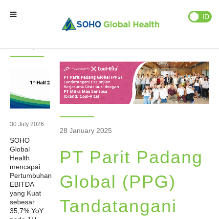
Berita
Publikasi
EN
ID
Berita
Berita
Terupdate
Beranda
Brand Kami
Partner Kami
30 July 2026
28 January 2025
SOHO
Bisnis Kami
Global
PT Parit Padang
Health
mencapai
Tentang Kami
Pertumbuhan
Global (PPG)
EBITDA
yang Kuat
Tandatangani
sebesar
Natural Wellness
35,7% YoY