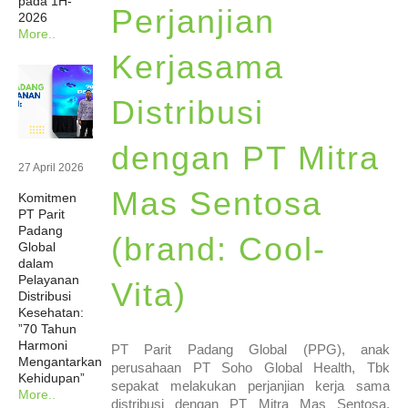
pada 1H-
Perjanjian
2026
Berita
More..
Kerjasama
Investor
Distribusi
Keberlanjutan
dengan PT Mitra
27 April 2026
Hubungi Kami
Mas Sentosa
Komitmen
PT Parit
Padang
(brand: Cool-
Profesional Kesehatan
Global
dalam
Pelayanan
Vita)
Karir
Distribusi
Kesehatan:
”70 Tahun
Harmoni
PT Parit Padang Global (PPG), anak
Mengantarkan
perusahaan PT Soho Global Health, Tbk
Kehidupan”
sepakat melakukan perjanjian kerja sama
More..
distribusi dengan PT Mitra Mas Sentosa.