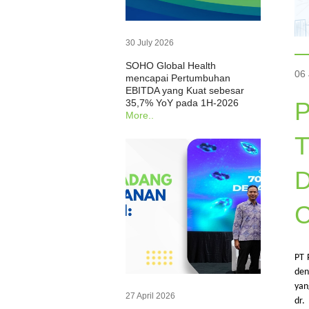
30 July 2026
SOHO Global Health
06
mencapai Pertumbuhan
EBITDA yang Kuat sebesar
35,7% YoY pada 1H-2026
P
More..
T
D
C
PT
den
ya
27 April 2026
dr.