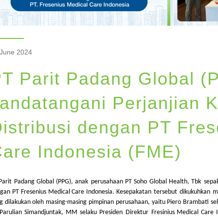
 June 2024
T Parit Padang Global (
andatangani Perjanjian 
istribusi dengan PT Fres
are Indonesia (FME)
Parit
Padang Global (PPG),
anak
perusahaan
PT Soho Global Health,
Tbk
sepa
gan
PT Fresenius Medical Care Indonesia.
Kesepakatan
tersebut
dikukuhkan
m
ng
dilakukan
oleh masing-masing
pimpinan
perusahaan
,
yaitu
Piero Brambati
se
Parulian
Simandjuntak
, MM
selaku
Presiden
Direktur
Fresinius
Medical Care 