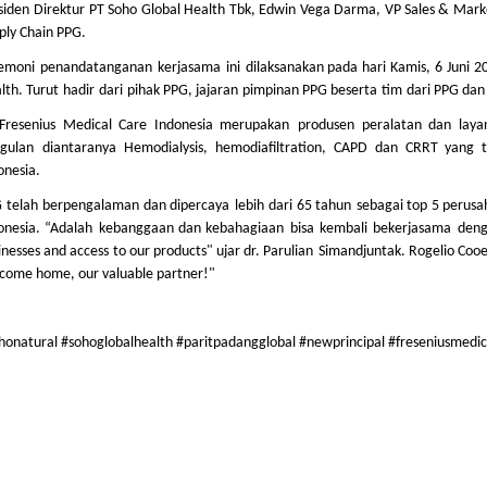
siden
Direktur
PT Soho Global Health
Tbk
, Edwin Vega Darma, VP Sales & Mark
ply Chain PPG.
emoni
penandatanganan
kerjasama
ini
dilaksanakan
pada
hari
Kamis, 6
Juni
2
lth.
Turut
hadir
dari
pihak
PPG,
jajaran
pimpinan
PPG
beserta
tim
dari
PPG da
Fresenius Medical Care Indonesia
merupakan
produsen
peralatan
dan
laya
gulan
diantaranya
Hemodialysis, hemodiafiltration, CAPD dan CRRT yang
onesia.
G
telah
berpengalaman
dan
dipercaya
lebih
dari
65
tahun
sebagai
top 5
perusa
onesia. “
Adalah
kebanggaan
dan
kebahagiaan
bisa
kembali
bekerjasama
den
inesses and access to our products"
ujar
dr.
Parulian
Simandjuntak
. Rogelio
Coo
come home, our valuable partner!"
honatural #sohoglobalhealth #paritpadangglobal #newprincipal #freseniusmedic