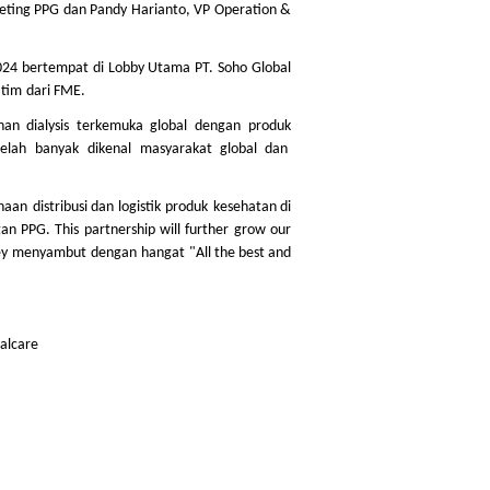
eting PPG dan Pandy Harianto, VP Operation &
024
bertempat
di Lobby Utama PT. Soho Global
n
tim
dari
FME.
nan
dialysis
terkemuka
global
dengan
produk
telah
banyak
dikenal
masyarakat
global dan
haan
distribusi
dan
logistik
produk
kesehatan
di
gan
PPG. This partnership will further grow our
ey
menyambut
dengan
hangat
"All the best and
alcare