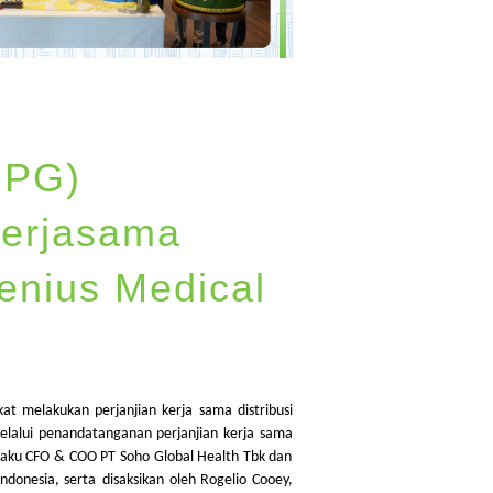
PPG)
Kerjasama
enius Medical
kat
melakukan
perjanjian
kerja
sama
distribusi
elalui
penandatanganan
perjanjian
kerja
sama
laku
CFO & COO PT Soho Global Health
Tbk
dan
Indonesia,
serta
disaksikan
oleh Rogelio
Cooey
,