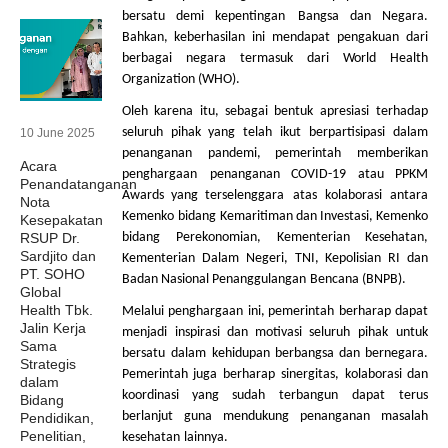
bersatu
demi
kepentingan
Bangsa
dan Negara.
Bahkan
,
keberhasilan
ini
mendapat
pengakuan
dari
berbagai
negara
termasuk
dari
World Health
Organization (WHO).
Oleh
karena
itu
,
sebagai
bentuk
apresiasi
terhadap
seluruh
pihak
yang
telah
ikut
berpartisipasi
dalam
10 June 2025
penanganan
pandemi
,
pemerintah
memberikan
Acara
penghargaan
penanganan
COVID-19
atau
PPKM
Penandatanganan
Awards yang
terselenggara
atas
kolaborasi
antara
Nota
Kemenko
bidang
Kemaritiman
dan
Investasi
,
Kemenko
Kesepakatan
RSUP Dr.
bidang
Perekonomian
, Kementerian Kesehatan,
Sardjito dan
Kementerian
Dalam
Negeri, TNI,
Kepolisian
RI dan
PT. SOHO
Badan Nasional
Penanggulangan
Bencana
(BNPB).
Global
Health Tbk.
Melalui
penghargaan
ini
,
pemerintah
berharap
dapat
Jalin Kerja
menjadi
inspirasi
dan
motivasi
seluruh
pihak
untuk
Sama
bersatu
dalam
kehidupan
berbangsa
dan
bernegara
.
Strategis
Pemerintah
juga
berharap
sinergitas
,
kolaborasi
dan
dalam
koordinasi
yang
sudah
terbangun
dapat
terus
Bidang
berlanjut
guna
mendukung
penanganan
masalah
Pendidikan,
Penelitian,
kesehatan
lainnya
.