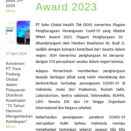
pada 1H-
Award 2023
2026
Berita
More..
Investor
PT Soho Global Health
Tbk
(SGH)
menerima
Piagam
Pengharagaan
Penanganan
Covid-19 yang
disebut
PPKM Award 2023.
Piagam
Penghargaan
ini
Keberlanjutan
ditandatangani
oleh Menteri Kesehatan RI, Budi G.
Sadikin
dengan
kategori
kontribusi
dari
Swasta
dalam
27 April 2026
negeri. SGH
menerima
penghargaan
ini
bersama
Hubungi Kami
dengan
153
perusahaan
swasta
dalam
negeri
lainnya
.
Komitmen
PT Parit
Adapun
Pemerintah
memberikan
penghargaan
Padang
Profesional Kesehatan
kepada
berbagai
pihak
yang
telah
mendukung
dan
Global
berkontribusi
terhadap
penanganan
COVID-19 di
dalam
Pelayanan
Indonesia,
mulai
dari
Puskesmas
,
Rumah
Sakit
,
Karir
Distribusi
Laboratorium
, Sentra
vaksinasi
,
Telemedisin
, BUMN,
Kesehatan:
LSM,
Swasta
DN dan LN
hingga
Organisasi
”70 Tahun
internasional
dan Negara
sahabat
.
Harmoni
Mengantarkan
Keberhasilan
penanganan
pandemi
COVID-19
Kehidupan”
merupakan
bukti
bahwa
Indonesia
mampu
More..
menghadapi
tantangan
seberat
apapun
bila
kita