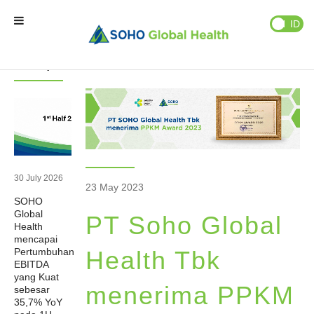
Berita
Publikasi
EN
ID
Berita
Berita
Terupdate
Beranda
Brand Kami
Partner Kami
30 July 2026
23 May 2023
SOHO
Bisnis Kami
Global
PT Soho Global
Health
mencapai
Tentang Kami
Pertumbuhan
Health Tbk
EBITDA
yang Kuat
menerima PPKM
sebesar
Natural Wellness
35,7% YoY