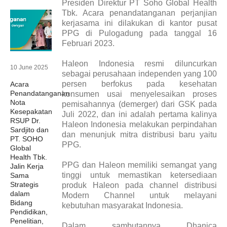
Presiden Direktur PT Soho Global Health
Tbk. Acara penandatanganan perjanjian
kerjasama ini dilakukan di kantor pusat
PPG di Pulogadung pada tanggal 16
Februari 2023.
Haleon Indonesia resmi diluncurkan
10 June 2025
sebagai perusahaan independen yang 100
persen berfokus pada kesehatan
Acara
Penandatanganan
konsumen usai menyelesaikan proses
Nota
pemisahannya (demerger) dari GSK pada
Kesepakatan
Juli 2022, dan ini adalah pertama kalinya
RSUP Dr.
Haleon Indonesia melakukan perpindahan
Sardjito dan
dan menunjuk mitra distribusi baru yaitu
PT. SOHO
PPG.
Global
Health Tbk.
PPG dan Haleon memiliki semangat yang
Jalin Kerja
tinggi untuk memastikan ketersediaan
Sama
Strategis
produk Haleon pada channel distribusi
dalam
Modern Channel untuk melayani
Bidang
kebutuhan masyarakat Indonesia.
Pendidikan,
Penelitian,
Dalam sambutannya Dhanica