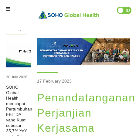
Berita
Publikasi
EN
ID
Berita
Berita
Terupdate
Beranda
Brand Kami
Partner Kami
30 July 2026
17 February 2023
SOHO
Bisnis Kami
Global
Penandatanganan
Health
mencapai
Tentang Kami
Pertumbuhan
Perjanjian
EBITDA
yang Kuat
Kerjasama
sebesar
Natural Wellness
35,7% YoY