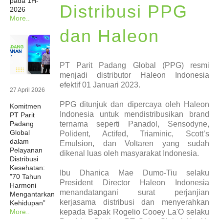
pada 1H-
Distribusi PPG
2026
Berita
More..
dan Haleon
Investor
PT Parit Padang Global (PPG) resmi
Keberlanjutan
menjadi distributor Haleon Indonesia
efektif 01 Januari 2023.
27 April 2026
Hubungi Kami
PPG ditunjuk dan dipercaya oleh Haleon
Komitmen
Indonesia untuk mendistribusikan brand
PT Parit
ternama seperti Panadol, Sensodyne,
Padang
Profesional Kesehatan
Global
Polident, Actifed, Triaminic, Scott’s
dalam
Emulsion, dan Voltaren yang sudah
Pelayanan
dikenal luas oleh masyarakat Indonesia.
Karir
Distribusi
Kesehatan:
Ibu Dhanica Mae Dumo-Tiu selaku
”70 Tahun
President Director Haleon Indonesia
Harmoni
menandatangani surat perjanjian
Mengantarkan
kerjasama distribusi dan menyerahkan
Kehidupan”
kepada Bapak Rogelio Cooey La'O selaku
More..