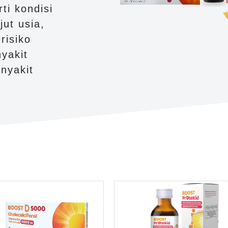
ti kondisi
jut usia,
risiko
nyakit
enyakit