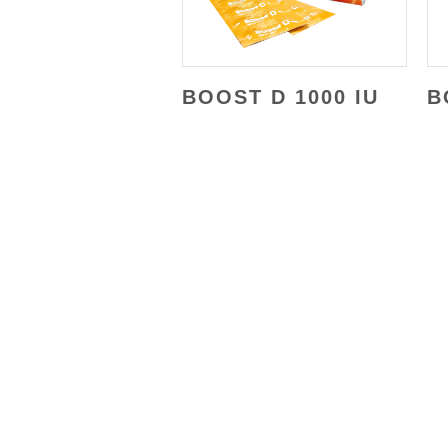
BOOST D 1000 IU
B
JL. Rawa Sumur II Kav BB No. 3,
Kawasan Industri Pulogadung,