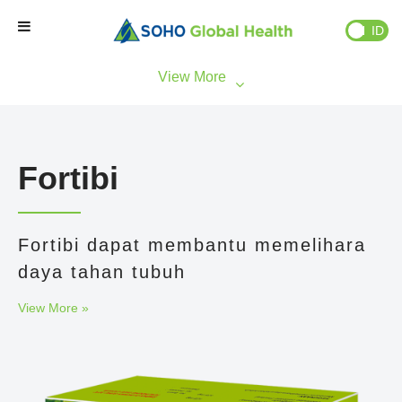
EN
ID
Beranda
Brand Kami
Fortibi
Partner Kami
Fortibi dapat membantu memelihara
Bisnis Kami
daya tahan tubuh
Tentang Kami
View More »
Natural Wellness