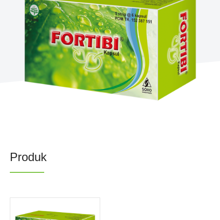
Berita
Investor
Keberlanjutan
Hubungi Kami
Profesional Kesehatan
Karir
Produk