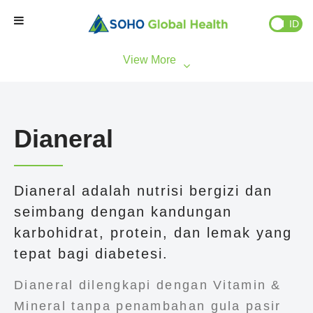
EN
ID
Beranda
Brand Kami
Dianeral
Partner Kami
Dianeral adalah nutrisi bergizi dan
Bisnis Kami
seimbang dengan kandungan
karbohidrat, protein, dan lemak yang
Tentang Kami
tepat bagi diabetesi.
Natural Wellness
Dianeral dilengkapi dengan Vitamin &
Mineral tanpa penambahan gula pasir