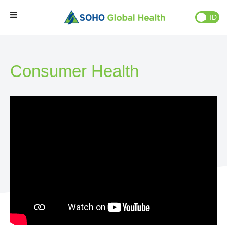
EN
ID
Bisnis Kami
»
Consumer Health
Beranda
Consumer Health
Brand Kami
Partner Kami
Bisnis Kami
Tentang Kami
Natural Wellness