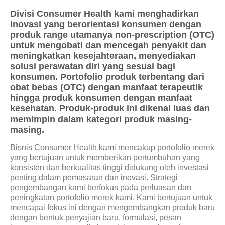
Berita
Divisi Consumer Health kami menghadirkan
inovasi yang berorientasi konsumen dengan
produk range utamanya non-prescription (OTC)
Investor
untuk mengobati dan mencegah penyakit dan
meningkatkan kesejahteraan, menyediakan
solusi perawatan diri yang sesuai bagi
Keberlanjutan
konsumen. Portofolio produk terbentang dari
obat bebas (OTC) dengan manfaat terapeutik
Hubungi Kami
hingga produk konsumen dengan manfaat
kesehatan. Produk-produk ini dikenal luas dan
memimpin dalam kategori produk masing-
Profesional Kesehatan
masing.
Bisnis Consumer Health kami mencakup portofolio merek
Karir
yang bertujuan untuk memberikan pertumbuhan yang
konsisten dan berkualitas tinggi didukung oleh investasi
penting dalam pemasaran dan inovasi. Strategi
pengembangan kami berfokus pada perluasan dan
peningkatan portofolio merek kami. Kami bertujuan untuk
mencapai fokus ini dengan mengembangkan produk baru
dengan bentuk penyajian baru, formulasi, pesan